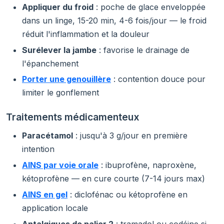
Appliquer du froid
: poche de glace enveloppée
dans un linge, 15-20 min, 4-6 fois/jour — le froid
réduit l'inflammation et la douleur
Surélever la jambe
: favorise le drainage de
l'épanchement
Porter une genouillère
: contention douce pour
limiter le gonflement
Traitements médicamenteux
Paracétamol
: jusqu'à 3 g/jour en première
intention
AINS par voie orale
: ibuprofène, naproxène,
kétoprofène — en cure courte (7-14 jours max)
AINS en gel
: diclofénac ou kétoprofène en
application locale
Antalgiques de palier 2
: tramadol ou codéine si